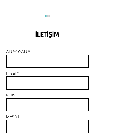
İLETİŞİM
AD SOYAD *
Hızlı Ev Satma İ
Acil Ev Satmak İçin Ne
Yapmalıyım
Email *
KONU
MESAJ