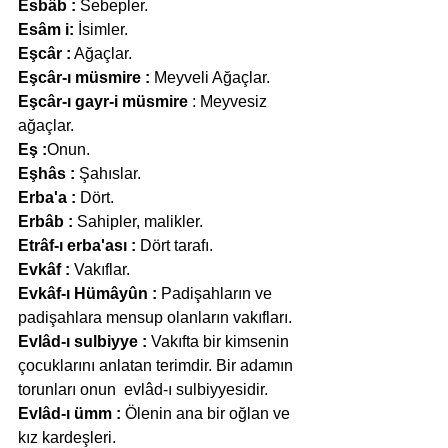
Esbâb :
 Sebepler.
Esâm i:
 İsimler.
Eşcâr :
 Ağaçlar.
Eşcâr-ı müsmire :
 Meyveli Ağaçlar.
Eşcâr-ı gayr-i müsmire
 : Meyvesiz 
ağaçlar.
Eş :
Onun.
Eşhâs :
 Şahıslar.
Erba'a :
 Dört.
Erbâb :
 Sahipler, malikler.
Etrâf-ı erba'ası :
 Dört tarafı.
Evkâf :
 Vakıflar.
Evkâf-ı Hümâyûn :
 Padişahların ve 
padişahlara mensup olanların vakıfları.
Evlâd-ı sulbiyye :
 Vakıfta bir kimsenin 
çocuklarını anlatan terimdir. Bir adamın 
torunları onun  evlâd-ı sulbiyyesidir.
Evlâd-ı ümm :
 Ölenin ana bir oğlan ve 
kız kardeşleri.