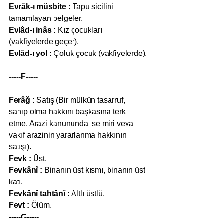
Evrâk-ı müsbite :
 Tapu sicilini 
tamamlayan belgeler.
Evlâd-ı inâs :
 Kız çocukları 
(vakfiyelerde geçer).
Evlâd-ı yol :
 Çoluk çocuk (vakfiyelerde).
-----F-----
Ferâğ :
 Satış (Bir mülkün tasarruf, 
sahip olma hakkını başkasına terk 
etme. Arazi kanununda ise miri veya 
vakıf arazinin yararlanma hakkının 
satışı).
Fevk :
 Üst.
Fevkânî :
 Binanın üst kısmı, binanın üst 
katı.
Fevkânî tahtânî :
 Altlı üstlü.
Fevt :
 Ölüm.
-----G-----