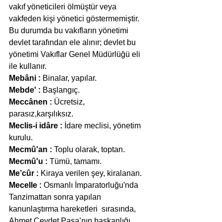
vakıf yöneticileri ölmüştür veya 
vakfeden kişi yönetici göstermemiştir. 
Bu durumda bu vakıfların yönetimi  
devlet tarafından ele alınır; devlet bu 
yönetimi Vakıflar Genel Müdürlüğü eli 
ile kullanır.
Mebâni :
 Binalar, yapılar.
Mebde' :
 Başlangıç.
Meccânen :
 Ücretsiz, 
parasız,karşılıksız.
Meclis-i idâre :
 İdare meclisi, yönetim 
kurulu.
Mecmû'an :
 Toplu olarak, toptan.
Mecmû'u :
 Tümü, tamamı.
Me’cûr :
 Kiraya verilen şey, kiralanan.
Mecelle :
 Osmanlı İmparatorluğu′nda 
Tanzimattan sonra yapılan 
kanunlaştırma hareketleri  sırasında, 
Ahmet Cevdet Paşa’nın başkanlığı 