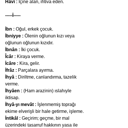
Hâvî :
 İçine alan, ihtiva eden.
-----İ-----
İbn :
 Oğul, erkek çocuk.
İbniyye :
 Ölenin oğlunun kızı veya 
oğlunun oğlunun kızıdır.
İbnân :
 İki çocuk.
Îcâr :
 Kiraya verme.
İcâre :
 Kira, gelir.
İfrâz :
 Parçalara ayırma.
İhyâ :
 Diriltme, canlandırma, tazelik 
verme.
İhyâen :
 (Ham arazinin) ıslahıyle 
iktisap.
İhyâ-yı mevât :
 İşlenmemiş toprağı 
ekime elverişli bir hale getirme, işleme.
İntikâl :
 Geçirim; geçme, bir mal 
üzerindeki tasarruf hakkının yasa ile 