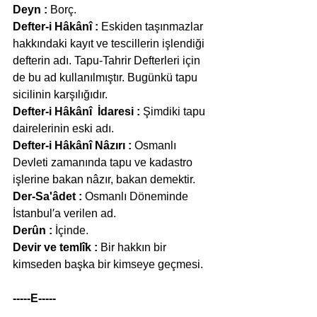
Deyn :
 Borç.
Defter-i Hâkânî :
 Eskiden taşınmazlar 
hakkındaki kayıt ve tescillerin işlendiği 
defterin adı. Tapu-Tahrir Defterleri için 
de bu ad kullanılmıştır. Bugünkü tapu 
sicilinin karşılığıdır.
Defter-i Hâkânî  İdaresi :
 Şimdiki tapu 
dairelerinin eski adı.
Defter-i Hâkânî Nâzırı :
 Osmanlı 
Devleti zamanında tapu ve kadastro 
işlerine bakan nâzır, bakan demektir.
Der-Sa'âdet :
 Osmanlı Döneminde 
İstanbul′a verilen ad.
Derûn :
 İçinde.
Devir ve temlîk :
 Bir hakkın bir 
kimseden başka bir kimseye geçmesi.
-----E-----