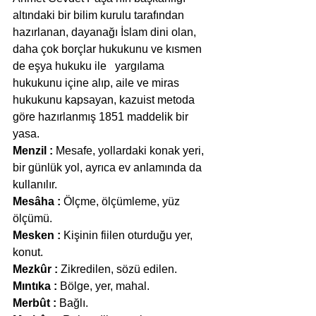
altındaki bir bilim kurulu tarafından 
hazırlanan, dayanağı İslam dini olan, 
daha çok borçlar hukukunu ve kısmen 
de eşya hukuku ile   yargılama 
hukukunu içine alıp, aile ve miras 
hukukunu kapsayan, kazuist metoda 
göre hazırlanmış 1851 maddelik bir 
yasa.
Menzil :
 Mesafe, yollardaki konak yeri, 
bir günlük yol, ayrıca ev anlamında da 
kullanılır.
Mesâha :
 Ölçme, ölçümleme, yüz 
ölçümü.
Mesken :
 Kişinin fiilen oturduğu yer, 
konut.
Mezkûr :
 Zikredilen, sözü edilen.
Mıntıka :
 Bölge, yer, mahal.
Merbût :
 Bağlı.