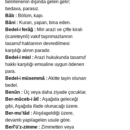
belirlenenin dışında gelen gelir; 
bedava, parasız.
Bâb :
 Bölüm, kapı.
Bâni :
 Kuran, yapan, bina eden.
Bedel-i ferâğ :
 Miri arazi ve çifte kiralı 
(icareteynli) vakıf taşınmazlarının 
tasarruf haklarının devredilmesi 
karşılığı alının paradır.
Bedel-i misl :
 Arazi hukukunda tasarruf 
hakkı karşılığı emsaline uygun ödenen 
para.
Bedel-i müsemmâ :
 Akitte tayin olunan 
bedel.
Benûn :
 Üç veya daha ziyade çocuklar.
Ber-mûceb-i âtî :
 Aşağıda geleceği 
gibi, Aşağıda ifade olunacağı üzere.
Ber-mu'tâd :
 Alışılageldiği üzere,  
devamlı yapılagelen usule göre.
Berî'ü′z-zimme :
 Zimmetten veya 