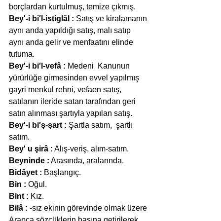
borçlardan kurtulmuş, temize çıkmış.
Bey'-i bi′l-istiglâl :
 Satış ve kiralamanın 
aynı anda yapıldığı satış, malı satıp 
aynı anda gelir ve menfaatını elinde 
tutuma.
Bey'-i bi′l-vefâ :
 Medeni  Kanunun  
yürürlüğe girmesinden evvel yapılmış 
gayri menkul rehni, vefaen satış, 
satılanın ileride satan tarafından geri 
satın alınması şartıyla yapılan satış.
Bey'-i bi′ş-şart :
 Şartla satım,  şartlı 
satım.
Bey' u şirâ :
 Alış-veriş, alım-satım.
Beyninde :
 Arasında, aralarında.
Bidâyet :
 Başlangıç.
Bin :
 Oğul.
Bint :
 Kız.
Bilâ :
 -sız ekinin görevinde olmak üzere 
Arapça sözcüklerin başına getirilerek 