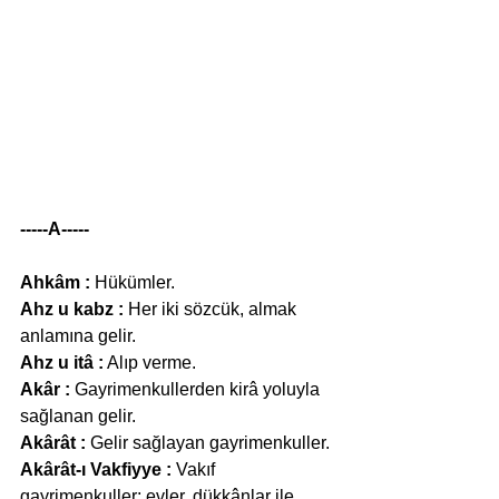
-----A-----
Ahkâm :
 Hükümler.
Ahz u kabz :
 Her iki sözcük, almak 
anlamına gelir.
Ahz u itâ :
 Alıp verme.
Akâr :
 Gayrimenkullerden kirâ yoluyla 
sağlanan gelir.
Akârât :
 Gelir sağlayan gayrimenkuller.
Akârât-ı Vakfiyye :
 Vakıf 
gayrimenkuller; evler, dükkânlar ile 