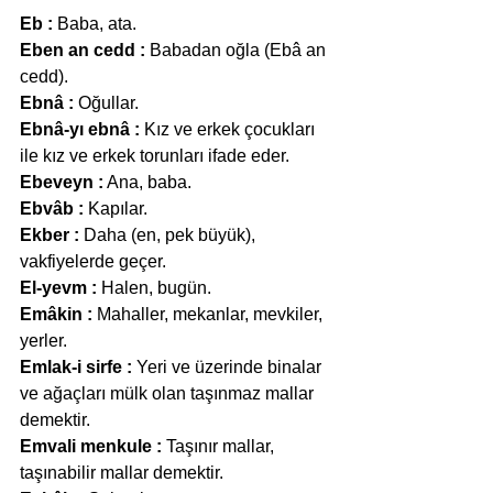
Eb :
 Baba, ata.
Eben an cedd :
 Babadan oğla (Ebâ an 
cedd).
Ebnâ :
 Oğullar.
Ebnâ-yı ebnâ :
 Kız ve erkek çocukları 
ile kız ve erkek torunları ifade eder.
Ebeveyn :
 Ana, baba.
Ebvâb :
 Kapılar.
Ekber :
 Daha (en, pek büyük), 
vakfiyelerde geçer.
El-yevm :
 Halen, bugün.
Emâkin :
 Mahaller, mekanlar, mevkiler, 
yerler.
Emlak-i sirfe :
 Yeri ve üzerinde binalar 
ve ağaçları mülk olan taşınmaz mallar 
demektir.
Emvali menkule :
 Taşınır mallar, 
taşınabilir mallar demektir.