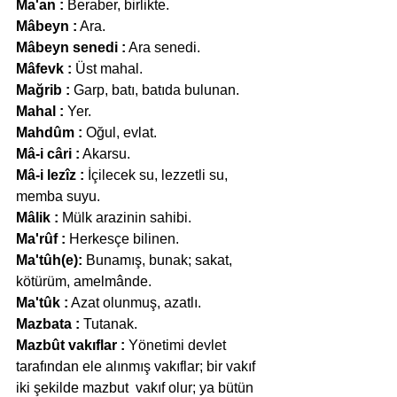
Ma'an :
 Beraber, birlikte.
Mâbeyn :
 Ara.
Mâbeyn senedi :
 Ara senedi.
Mâfevk :
 Üst mahal.
Mağrib :
 Garp, batı, batıda bulunan.
Mahal :
 Yer.
Mahdûm :
 Oğul, evlat.
Mâ-i câri :
 Akarsu.
Mâ-i lezîz :
 İçilecek su, lezzetli su, 
memba suyu.
Mâlik :
 Mülk arazinin sahibi.
Ma'rûf :
 Herkesçe bilinen.
Ma'tûh(e):
 Bunamış, bunak; sakat, 
kötürüm, amelmânde.
Ma'tûk :
 Azat olunmuş, azatlı.
Mazbata :
 Tutanak.
Mazbût vakıflar :
 Yönetimi devlet 
tarafından ele alınmış vakıflar; bir vakıf 
iki şekilde mazbut  vakıf olur; ya bütün 