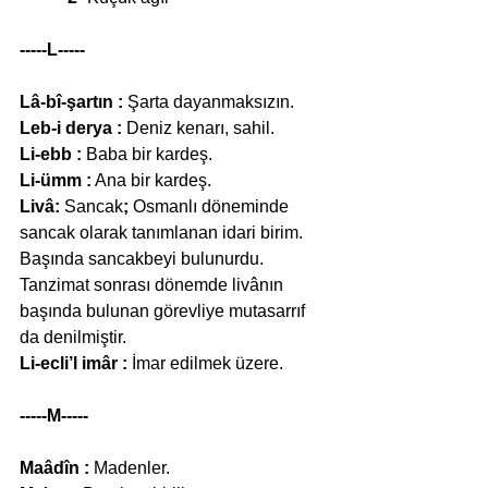
-----L-----
Lâ-bî-şartın :
 Şarta dayanmaksızın.
Leb-i derya :
 Deniz kenarı, sahil.
Li-ebb :
 Baba bir kardeş.
Li-ümm :
 Ana bir kardeş.
Livâ:
 Sancak
;
 Osmanlı döneminde 
sancak olarak tanımlanan idari birim. 
Başında sancakbeyi bulunurdu. 
Tanzimat sonrası dönemde livânın 
başında bulunan görevliye mutasarrıf 
da denilmiştir.
Li-ecli’l imâr :
 İmar edilmek üzere.
-----M-----
Maâdîn :
 Madenler.