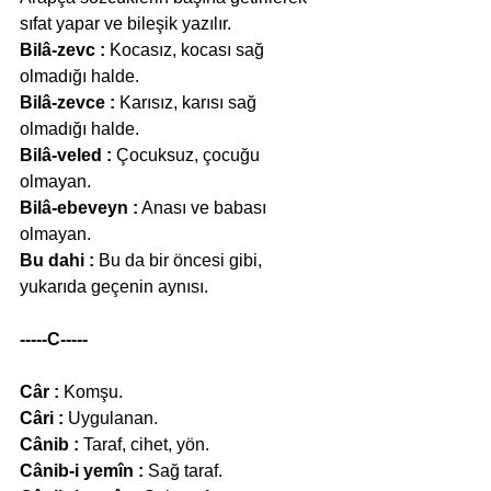
sıfat yapar ve bileşik yazılır.
Bilâ-zevc :
 Kocasız, kocası sağ 
olmadığı halde.
Bilâ-zevce :
 Karısız, karısı sağ 
olmadığı halde.
Bilâ-veled :
 Çocuksuz, çocuğu 
olmayan.
Bilâ-ebeveyn :
 Anası ve babası 
olmayan.
Bu dahi :
 Bu da bir öncesi gibi, 
yukarıda geçenin aynısı.
-----C-----
Câr :
 Komşu.
Câri :
 Uygulanan.
Cânib :
 Taraf, cihet, yön.
Cânib-i yemîn :
 Sağ taraf.