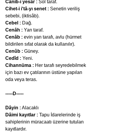
Cânib-i yesâr :
 Sol taraf.
Cihet-i i'tâ-yı senet :
 Senetin veriliş 
sebebi, (iktisâb).
Cebel :
 Dağ.
Cenâh :
 Yan taraf.
Cenâb :
 evin yan tarafı, avlu (hürmet 
bildirilen sıfat olarak da kullanılır).
Cenûb :
 Güney.
Cedîd :
 Yeni.
Cihannüma :
 Her tarafı seyredebilmek 
için bazı ev çatılarının üstüne yapılan 
oda veya teras.
-----D-----
Dâyin :
 Alacaklı
Dâimi kayıtlar :
 Tapu İdarelerinde iş 
sahiplerinin müracaatı üzerine tutulan 
kayıtlardır.