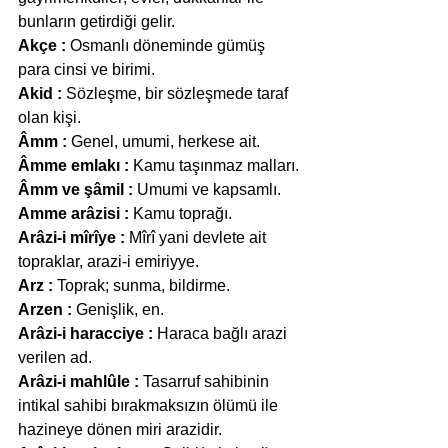
bunların getirdiği gelir.
Akçe :
 Osmanlı döneminde gümüş 
para cinsi ve birimi.
Akid :
 Sözleşme, bir sözleşmede taraf 
olan kişi.
Âmm :
 Genel, umumi, herkese ait.
Âmme emlakı :
 Kamu taşınmaz malları.
Âmm ve şâmil :
 Umumi ve kapsamlı.
Amme arâzisi :
 Kamu toprağı.
Arâzi-i mîrîye :
 Mîrî yani devlete ait 
topraklar, arazi-i emiriyye.
Arz :
 Toprak; sunma, bildirme.
Arzen :
 Genişlik, en.
Arâzi-i haracciye :
 Haraca bağlı arazi 
verilen ad.
Arâzi-i mahlûle :
 Tasarruf sahibinin 
intikal sahibi bırakmaksızın ölümü ile 
hazineye dönen miri arazidir.