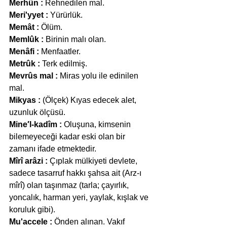
Merhûn :
 Rehnedilen mal.
Meri'yyet :
 Yürürlük.
Memât :
 Ölüm.
Memlûk :
 Birinin malı olan.
Menâfi :
 Menfaatler.
Metrûk :
 Terk edilmiş.
Mevrûs mal :
 Miras yolu ile edinilen 
mal.
Mikyas :
 (Ölçek) Kıyas edecek alet, 
uzunluk ölçüsü.
Mine′l-kadîm :
 Oluşuna, kimsenin 
bilemeyeceği kadar eski olan bir 
zamanı ifade etmektedir.
Mîrî arâzi :
 Çıplak mülkiyeti devlete, 
sadece tasarruf hakkı şahsa ait (Arz-ı 
mîrî) olan taşınmaz (tarla; çayırlık, 
yoncalık, harman yeri, yaylak, kışlak ve 
koruluk gibi).
Mu'accele :
 Önden alınan. Vakıf 