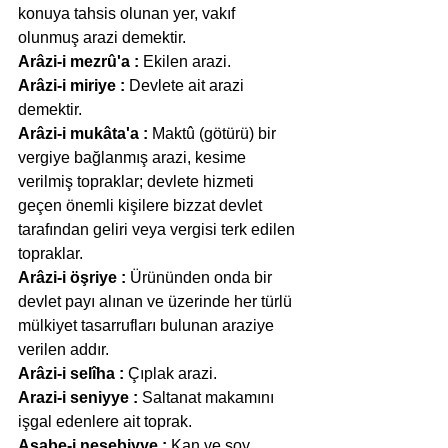
konuya tahsis olunan yer, vakıf 
olunmuş arazi demektir.
Arâzi-i mezrû'a :
 Ekilen arazi.
Arâzi-i miriye :
 Devlete ait arazi 
demektir.
Arâzi-i mukâta'a :
 Maktû (götürü) bir 
vergiye bağlanmış arazi, kesime 
verilmiş topraklar; devlete hizmeti 
geçen önemli kişilere bizzat devlet 
tarafından geliri veya vergisi terk edilen 
topraklar.
Arâzi-i öşriye :
 Ürününden onda bir 
devlet payı alınan ve üzerinde her türlü 
mülkiyet tasarrufları bulunan araziye 
verilen addır.
Arâzi-i selîha :
 Çıplak arazi.
Arazi-i seniyye :
 Saltanat makamını 
işgal edenlere ait toprak.
Asabe-i nesebiyye :
 Kan ve soy 