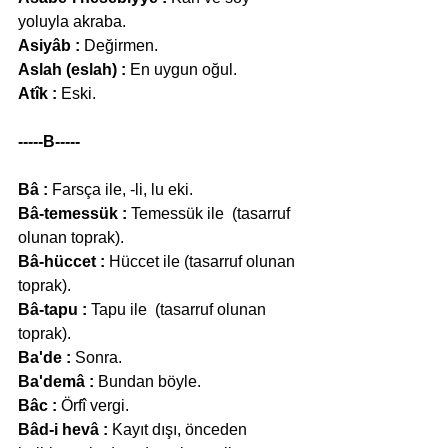
yoluyla akraba.
Asiyâb :
 Değirmen.
Aslah (eslah) :
 En uygun oğul.
Atîk :
 Eski.
-----B-----
Bâ :
 Farsça ile, -li, lu eki.
Bâ-temessük :
 Temessük ile  (tasarruf 
olunan toprak).
Bâ-hüccet :
 Hüccet ile (tasarruf olunan 
toprak).
Bâ-tapu :
 Tapu ile  (tasarruf olunan 
toprak).
Ba'de :
 Sonra.
Ba'demâ :
 Bundan böyle.
Bâc :
 Örfî vergi.
Bâd-i hevâ :
 Kayıt dışı, önceden 