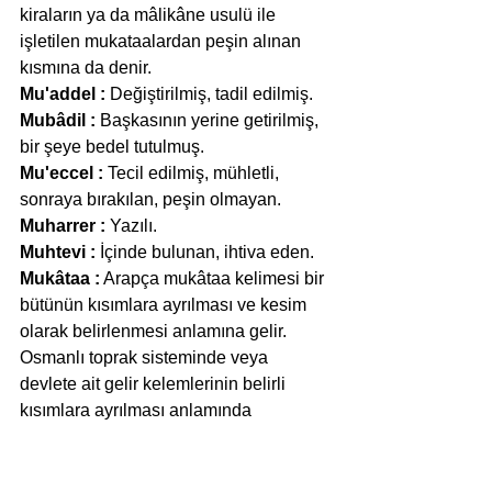
kiraların ya da mâlikâne usulü ile 
işletilen mukataalardan peşin alınan 
kısmına da denir.
Mu'addel :
 Değiştirilmiş, tadil edilmiş.
Mubâdil :
 Başkasının yerine getirilmiş, 
bir şeye bedel tutulmuş.
Mu'eccel :
 Tecil edilmiş, mühletli, 
sonraya bırakılan, peşin olmayan.
Muharrer :
 Yazılı.
Muhtevi :
 İçinde bulunan, ihtiva eden.
Mukâtaa :
 Arapça mukâtaa kelimesi bir 
bütünün kısımlara ayrılması ve kesim 
olarak belirlenmesi anlamına gelir. 
Osmanlı toprak sisteminde veya 
devlete ait gelir kelemlerinin belirli 
kısımlara ayrılması anlamında 
kullanılmıştır. Daha sonra bu kısımlar 
belli bir ücret karşılığında kiraya verilir. 
Aynı zamanda bağ, bahçe, arsa 