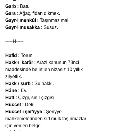
Garb :
 Batı.
Gars :
 Ağaç, fidan dikmek.
Gayr-i menkûl :
 Taşınmaz mal.
Gayr-i musakka :
 Susuz.
-----H-----
Hafîd :
 Torun.
Hakk-ı  karâr :
 Arazi kanunun 78nci 
maddesinde belirtilen nizasız 10 yıllık 
zilyetlik.
Hakk-ı şurb :
 Su hakkı.
Hâne :
 Ev.
Hatt :
 Çizgi, sınır çizgisi.
Hüccet :
 Delil.
Hüccet-i şer'iyye :
 Şeriyye 
mahkemelerinden sırf mülk taşınmazlar 
için verilen belge