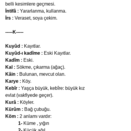
belli kesimlere geçmesi.
İntifâ :
 Yararlanma, kullanma.
İrs :
 Veraset, soya çekim.
-----K-----
Kuyûd :
 Kayıtlar.
Kuyûd-ı kadîme :
 Eski Kayıtlar.
Kadîm :
 Eski.
Kal :
 Sökme, çıkarma (ağaç).
Kâin :
 Bulunan, mevcut olan.
Karye :
 Köy.
Kebîr :
 Yaşça büyük, kebîre: büyük kız 
evlat (vakfiyede geçer).
Kurâ :
 Köyler.
Kürûm :
 Bağ çubuğu.
Köm :
 2 anlamı vardır:
           1-
 Küme , yığın
           2-
 Küçük ağıl