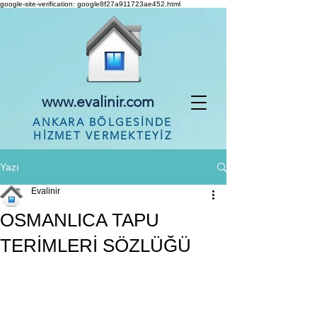
google-site-verification: google8f27a911723ae452.html
www.evalinir.com
ANKARA BÖLGESİNDE
HİZMET VERMEKTEYİZ
Yazı
Evalinir
OSMANLICA TAPU
TERİMLERİ SÖZLÜĞÜ