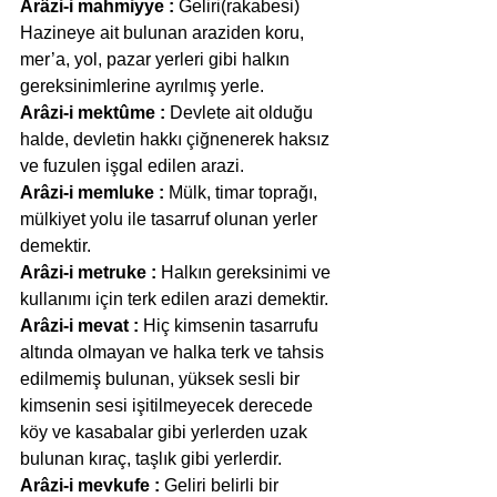
Arâzi-i mahmiyye :
 Geliri(rakabesi) 
Hazineye ait bulunan araziden koru, 
mer’a, yol, pazar yerleri gibi halkın 
gereksinimlerine ayrılmış yerle.
Arâzi-i mektûme :
 Devlete ait olduğu 
halde, devletin hakkı çiğnenerek haksız 
ve fuzulen işgal edilen arazi.
Arâzi-i memluke :
 Mülk, timar toprağı, 
mülkiyet yolu ile tasarruf olunan yerler 
demektir.
Arâzi-i metruke :
 Halkın gereksinimi ve 
kullanımı için terk edilen arazi demektir.
Arâzi-i mevat :
 Hiç kimsenin tasarrufu 
altında olmayan ve halka terk ve tahsis 
edilmemiş bulunan, yüksek sesli bir 
kimsenin sesi işitilmeyecek derecede 
köy ve kasabalar gibi yerlerden uzak 
bulunan kıraç, taşlık gibi yerlerdir.
Arâzi-i mevkufe :
 Geliri belirli bir 